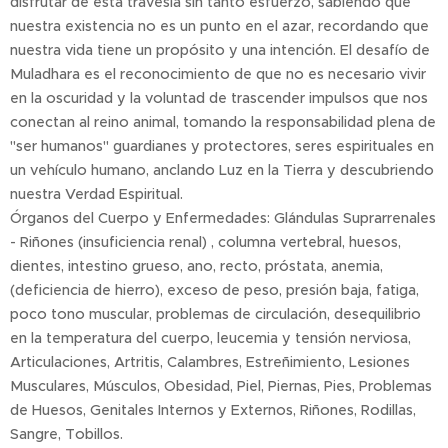
disfrutar de esta travesía sin tanto esfuerzo, sabiendo que
nuestra existencia no es un punto en el azar, recordando que
nuestra vida tiene un propósito y una intención. El desafío de
Muladhara es el reconocimiento de que no es necesario vivir
en la oscuridad y la voluntad de trascender impulsos que nos
conectan al reino animal, tomando la responsabilidad plena de
"ser humanos" guardianes y protectores, seres espirituales en
un vehículo humano, anclando Luz en la Tierra y descubriendo
nuestra Verdad Espiritual.
Órganos del Cuerpo y Enfermedades: Glándulas Suprarrenales
- Riñones (insuficiencia renal) , columna vertebral, huesos,
dientes, intestino grueso, ano, recto, próstata, anemia,
(deficiencia de hierro), exceso de peso, presión baja, fatiga,
poco tono muscular, problemas de circulación, desequilibrio
en la temperatura del cuerpo, leucemia y tensión nerviosa,
Articulaciones, Artritis, Calambres, Estreñimiento, Lesiones
Musculares, Músculos, Obesidad, Piel, Piernas, Pies, Problemas
de Huesos, Genitales Internos y Externos, Riñones, Rodillas,
Sangre, Tobillos.