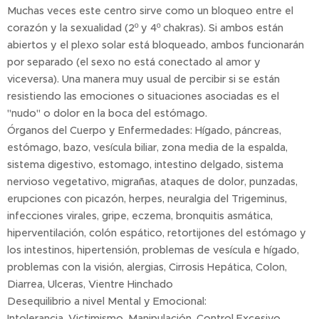
Muchas veces este centro sirve como un bloqueo entre el
corazón y la sexualidad (2º y 4º chakras). Si ambos están
abiertos y el plexo solar está bloqueado, ambos funcionarán
por separado (el sexo no está conectado al amor y
viceversa). Una manera muy usual de percibir si se están
resistiendo las emociones o situaciones asociadas es el
"nudo" o dolor en la boca del estómago.
Órganos del Cuerpo y Enfermedades: Hígado, páncreas,
estómago, bazo, vesícula biliar, zona media de la espalda,
sistema digestivo, estomago, intestino delgado, sistema
nervioso vegetativo, migrañas, ataques de dolor, punzadas,
erupciones con picazón, herpes, neuralgia del Trigeminus,
infecciones virales, gripe, eczema, bronquitis asmática,
hiperventilación, colón espático, retortijones del estómago y
los intestinos, hipertensión, problemas de vesícula e hígado,
problemas con la visión, alergias, Cirrosis Hepática, Colon,
Diarrea, Ulceras, Vientre Hinchado
Desequilibrio a nivel Mental y Emocional:
Intolerancia. Victimismo. Manipulación. Control Excesivo.