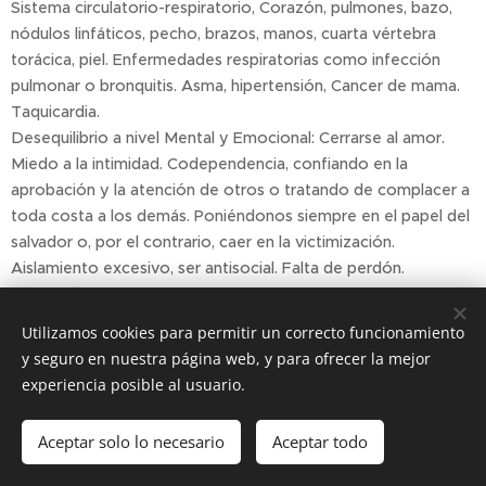
Sistema circulatorio-respiratorio, Corazón, pulmones, bazo,
nódulos linfáticos, pecho, brazos, manos, cuarta vértebra
torácica, piel. Enfermedades respiratorias como infección
pulmonar o bronquitis. Asma, hipertensión, Cancer de mama.
Taquicardia.
Desequilibrio a nivel Mental y Emocional: Cerrarse al amor.
Miedo a la intimidad. Codependencia, confiando en la
aprobación y la atención de otros o tratando de complacer a
toda costa a los demás. Poniéndonos siempre en el papel del
salvador o, por el contrario, caer en la victimización.
Aislamiento excesivo, ser antisocial. Falta de perdón.
Depresión, Soledad, insensibilidad, una actitud pasiva y triste,
dificultad para mostrar el amor. Tendencia al encierro
Utilizamos cookies para permitir un correcto funcionamiento
evitando las relaciones interpersonales, pensamientos
y seguro en nuestra página web, y para ofrecer la mejor
negativos y miedo a expresar los sentimientos por miedo al
experiencia posible al usuario.
rechazo. Tristeza, desequilibrio y desconexión del mundo.
Sacrificar el bienestar propio en nombre del amor. Culpa y
Aceptar solo lo necesario
Aceptar todo
remordimiento. Frialdad. Dureza.