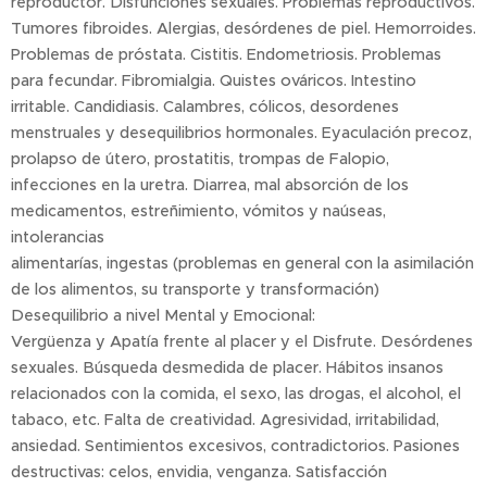
reproductor. Disfunciones sexuales. Problemas reproductivos.
Tumores fibroides. Alergias, desórdenes de piel. Hemorroides.
Problemas de próstata. Cistitis. Endometriosis. Problemas
para fecundar. Fibromialgia. Quistes ováricos. Intestino
irritable. Candidiasis. Calambres, cólicos, desordenes
menstruales y desequilibrios hormonales. Eyaculación precoz,
prolapso de útero, prostatitis, trompas de Falopio,
infecciones en la uretra. Diarrea, mal absorción de los
medicamentos, estreñimiento, vómitos y naúseas,
intolerancias
alimentarías, ingestas (problemas en general con la asimilación
de los alimentos, su transporte y transformación)
Desequilibrio a nivel Mental y Emocional:
Vergüenza y Apatía frente al placer y el Disfrute. Desórdenes
sexuales. Búsqueda desmedida de placer. Hábitos insanos
relacionados con la comida, el sexo, las drogas, el alcohol, el
tabaco, etc. Falta de creatividad. Agresividad, irritabilidad,
ansiedad. Sentimientos excesivos, contradictorios. Pasiones
destructivas: celos, envidia, venganza. Satisfacción