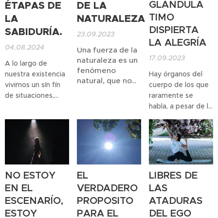
GLÁNDULA
ÉTAPAS DE
DE LA
TIMO
LA
NATURALEZA
DISPIERTA
SABIDURÍA.
23.09.2023
LA ALEGRÍA
04.08.2024
Una fuerza de la
17.09.2023
naturaleza es un
A lo largo de
fenómeno
nuestra existencia
Hay órganos del
natural, que no
vivimos un sín fín
cuerpo de los que
se puede
de situaciones,
raramente se
controlar.
percibimos el
habla, a pesar de lo
Tú, eres una
mundo y sus
importantes que
fuerza de la
circustancias bajo
son para nuestra
naturaleza.
la influencia que
salud y bienestar y
Eres un
aflorán nuestros
uno de ellos es el
fenómeno
sentimientos y
Timo.
natural y no
pensamientos y
puedes ser
NO ESTOY
EL
LIBRES DE
estos van
controlado.
EN EL
VERDADERO
LAS
formando nuestra
ESCENARÍO,
PROPOSITO
ATADURAS
manera de ser,
ESTOY
PARA EL
DEL EGO
nuestra forma de