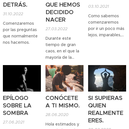
pensar, los valores
DETRÁS.
QUE HEMOS
03.10.2021
que tenemos
DECIDIDO
31.10.2022
Como sabemos
establecidos,
NACER
comenzaremos
nuestros sueños y
Comenzaremos
por ir un poco más
27.03.2022
tambien nuestro
por las preguntas
lejos, imparables,
miedos.
que normalmente
Durante este
entrenarnos en el
nos hacemos.
tiempo de gran
fluir de la vida,
caos, en el que la
saber cuál es el
mayoría de la
principio de la
humanidad se
felicidad y cuál es
siente desalentada
la verdad, esa que
y desesperada es
nos hace
libres de
fundamental
las ataduras del
infundir coraje y
ego
.
esperanza, una
EPÍLOGO
CONÓCETE
SI SUPIERAS
esperanza basada
SOBRE LA
A TI MISMO.
QUIEN
no solo en un
SOMBRA
REALMENTE
análisis intelectual
28.06.2020
ERES.
o una fantasía
27.06.2021
Hola estimados y
infantil, si no, en