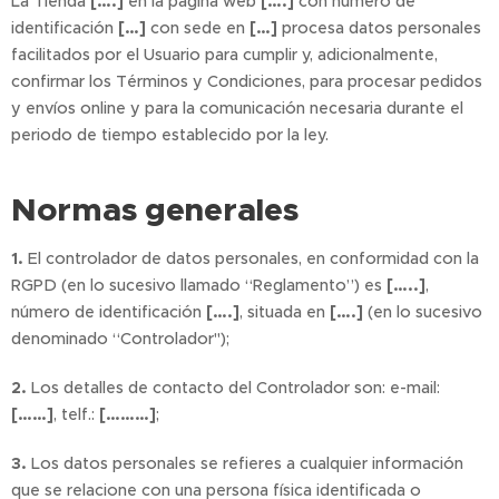
La Tienda
[….]
en la página web
[….]
con número de
identificación
[…]
con sede en
[…]
procesa datos personales
facilitados por el Usuario para cumplir y, adicionalmente,
confirmar los Términos y Condiciones, para procesar pedidos
y envíos online y para la comunicación necesaria durante el
periodo de tiempo establecido por la ley.
Normas generales
1.
El controlador de datos personales, en conformidad con la
RGPD (en lo sucesivo llamado “Reglamento”) es
[…..]
,
número de identificación
[….]
, situada en
[….]
(en lo sucesivo
denominado “Controlador");
2.
Los detalles de contacto del Controlador son: e-mail:
[……]
, telf.:
[………]
;
3.
Los datos personales se refieres a cualquier información
que se relacione con una persona física identificada o