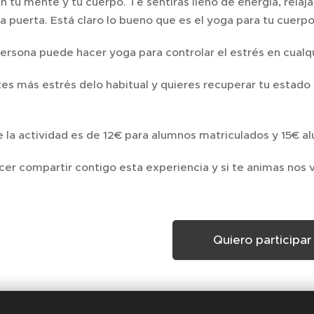
n tu mente y tu cuerpo. Te sentirás lleno de energía, rel
la puerta. Está claro lo bueno que es el yoga para tu cuerp
persona puede hacer yoga para controlar el estrés en cual
tes más estrés delo habitual y quieres recuperar tu estado
e la actividad es de 12€ para alumnos matriculados y 15€ 
acer compartir contigo esta experiencia y si te animas nos
Quiero participar