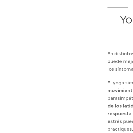
Yo
En distinto
puede mejo
los síntoma
El yoga si
movimiento
parasimpát
de los lati
respuesta 
estrés pue
practiques,