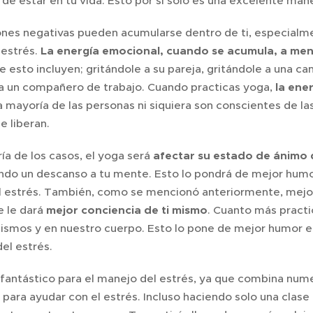
de estar en tu vida. Esto por sí solo es una excelente mane
nes negativas pueden acumularse dentro de ti, especialme
 estrés.
La energía emocional, cuando se acumula, a men
 esto incluyen; gritándole a su pareja, gritándole a una c
 a un compañero de trabajo. Cuando practicas yoga,
la ene
La mayoría de las personas ni siquiera son conscientes de 
e liberan.
ía de los casos, el yoga será
afectar su estado de ánimo 
do un descanso a tu mente. Esto lo pondrá de mejor humor 
el estrés. También, como se mencionó anteriormente, mejo
e le dará
mejor conciencia de ti mismo
. Cuanto más pract
smos y en nuestro cuerpo. Esto lo pone de mejor humor en e
el estrés.
fantástico para el manejo del estrés, ya que combina nume
para ayudar con el estrés. Incluso haciendo solo una clase