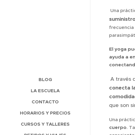
Una práctic
suministro
frecuencia 
parasimpát
El yoga pu
ayuda a en
conectando
A través 
BLOG
conecta l
LA ESCUELA
comodidad
CONTACTO
que son si
HORARIOS Y PRECIOS
Una prácti
CURSOS Y TALLERES
cuerpo
. T