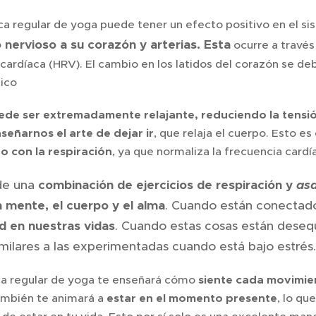
a regular de yoga puede tener un efecto positivo en el si
 nervioso a su corazón y arterias. Esta
ocurre a través 
cardíaca (HRV). El cambio en los latidos del corazón se d
ico
ede ser extremadamente relajante, reduciendo la tensió
señarnos el arte de dejar ir
, que relaja el cuerpo. Esto 
 con la respiración
, ya que normaliza la frecuencia cardía
de una
combinación de ejercicios de respiración y
as
a mente, el cuerpo y el alma
. Cuando están conectado
 en nuestras vidas
. Cuando estas cosas están desequ
milares a las experimentadas cuando está bajo estrés.
ca regular de yoga te enseñará cómo
siente cada movimie
ambién te animará a
estar en el momento presente
, lo q