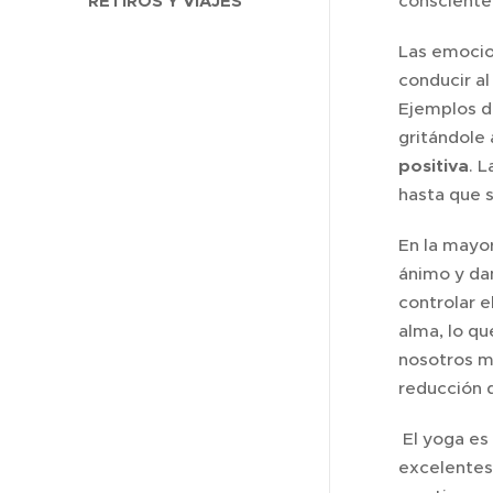
RETIROS Y VIAJES
consciente 
Las emocio
conducir al
Ejemplos de
gritándole
positiva
. 
hasta que s
En la mayor
ánimo y dan
controlar 
alma, lo qu
nosotros mi
reducción d
El yoga es 
excelentes 