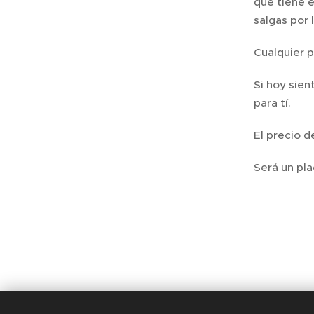
que tiene e
salgas por 
Cualquier 
Si hoy sien
para tí.
El precio d
Será un pl